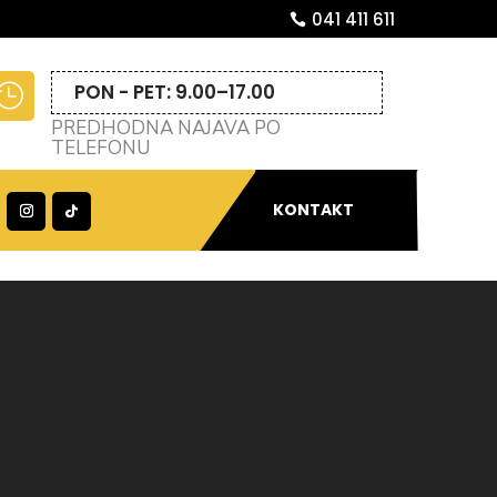
041 411 611
PON - PET: 9.00–17.00

PREDHODNA NAJAVA PO
TELEFONU
KONTAKT