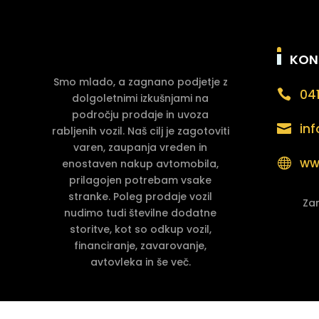
KON
Smo mlado, a zagnano podjetje z
041

dolgoletnimi izkušnjami na
področju prodaje in uvoza
in

rabljenih vozil. Naš cilj je zagotoviti
varen, zaupanja vreden in
ww

enostaven nakup avtomobila,
prilagojen potrebam vsake
stranke. Poleg prodaje vozil
Zan
nudimo tudi številne dodatne
storitve, kot so odkup vozil,
financiranje, zavarovanje,
avtovleka in še več.