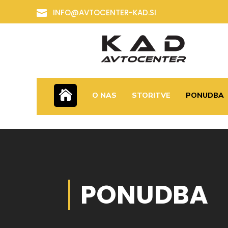
INFO@AVTOCENTER-KAD.SI

O NAS
STORITVE
PONUDBA
PONUDBA