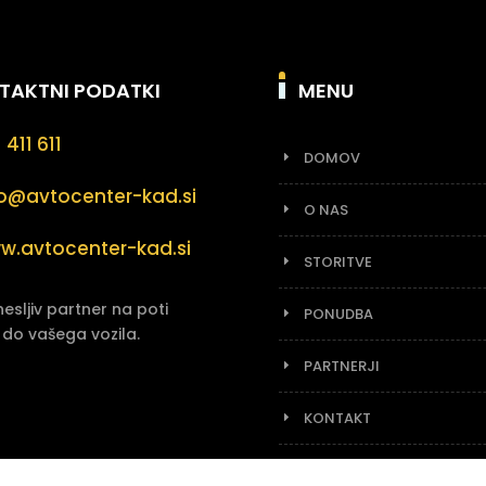
TAKTNI PODATKI
MENU
 411 611
DOMOV
fo@avtocenter-kad.si
O NAS
w.avtocenter-kad.si
STORITVE
esljiv partner na poti
PONUDBA
do vašega vozila.
PARTNERJI
KONTAKT