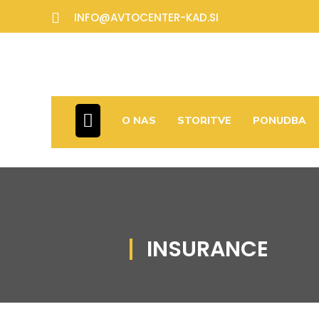

INFO@AVTOCENTER-KAD.SI
O NAS
STORITVE
PONUDBA
INSURANCE