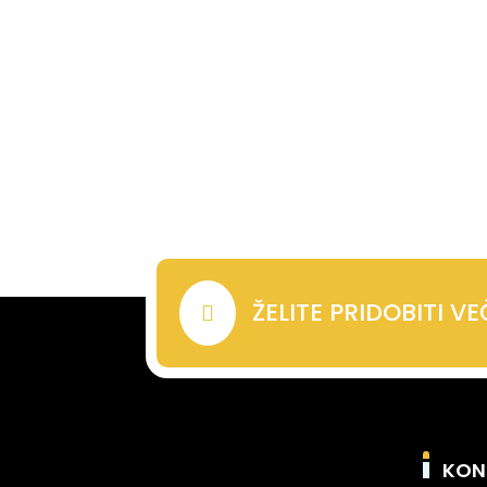
ŽELITE PRIDOBITI V

KON